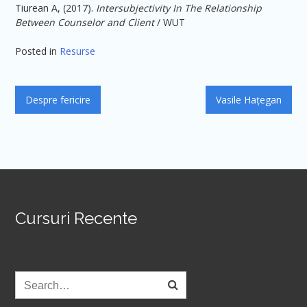
Tiurean A, (2017).
Intersubjectivity In The Relationship
Between Counselor and Client
/ WUT
Posted in
Resurse
Navigare
Despre fericire
Vasile Hațegan
în
articole
Cursuri Recente