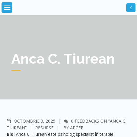
Skip
to
content
Anca C. Tiurean
COMMENTS
OCTOMBRIE 3, 2025
0 FEEDBACKS ON “ANCA C.
TIUREAN”
RESURSE
BY
APCFE
Bio:
Anca C. Tiurean este psiholog specialist în terapie