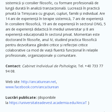
sistemică și consilier filosofic, cu formare profesională de
lungă durată în analiză tranzacțională. Lucrează în practică
privată la Timișoara cu grupuri, cupluri, familii și individual. Are
14 ani de experiență în terapie sistemică, 7 ani de experiență
în consiliere filosofică, 19 ani de experiență în sectorul ONG, 5
ani de experiență didactică în mediul universitar și 8 ani
experiență educațională în sectorul privat. Momentan este
doctorand în filosofie, anul IV, studiind practica filosofică
pentru dezvoltarea gândirii critice și reflecției critice
colaborative ca mod de viață fluentă funcțional în relațiile
profesionale, organizaționale și comunitare.
Contact:
Cabinet Individual de Psihologie,
Tel. +40 733 77
94 08.
Web site:
http://ancatiurean.net
,
www.facebook.com/anca.tiurean
Lucrări publicate:
(disponibile
la
https://universitateadevest.academia.edu/AncaT
)