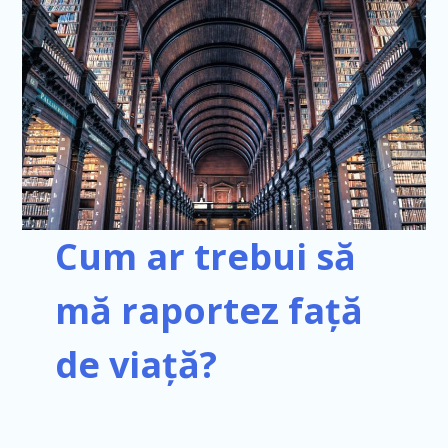
Cum ar trebui să
mă raportez față
de viață?