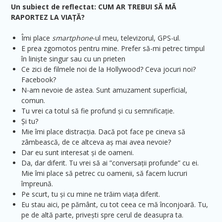
Un subiect de reflectat: CUM AR TREBUI SĂ MĂ
RAPORTEZ LA VIAȚĂ?
Îmi place
smartphone
-ul meu, televizorul, GPS-ul.
E prea zgomotos pentru mine. Prefer să-mi petrec timpul
în liniște singur sau cu un prieten
Ce zici de filmele noi de la Hollywood? Ceva jocuri noi?
Facebook?
N-am nevoie de astea. Sunt amuzament superficial,
comun.
Tu vrei ca totul să fie profund și cu semnificație.
Și tu?
Mie îmi place distracția. Dacă pot face pe cineva să
zâmbească, de ce altceva aș mai avea nevoie?
Dar eu sunt interesat și de oameni.
Da, dar diferit. Tu vrei să ai ”conversații profunde” cu ei.
Mie îmi place să petrec cu oamenii, să facem lucruri
împreună.
Pe scurt, tu și cu mine ne trăim viața diferit.
Eu stau aici, pe pământ, cu tot ceea ce mă înconjoară. Tu,
pe de altă parte, privești spre cerul de deasupra ta.