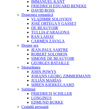
IMMANUEL KANT
FRIEDRICH EDUARD BENEKE
DAVID ROSS
Dragostea romantică
VLADIMIR SOLOVIOV
JOSÉ ORTEGA Y GASSET
DE BEAUVOIR
TULLIA d’ARAGONA
RAN LAHAV
CARMEN ZAVALA
Despre sex
JEAN-PAUL SARTRE
ROBERT SOLOMON
SIMONE DE BEAUVOIR
GEORGES BATAILLE
Singurătatea
JOHN POWYS
JOHANN GEORG ZIMMERMANN
JULIÁN MARÍAS
SØREN KIERKEGAARD
Sublimul
FRIEDRICH SCHILLER
LONGINUS
EDMUND BURKE
Cealaltă persoană