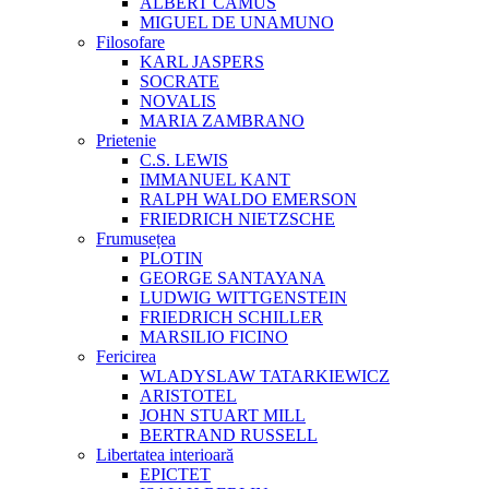
ALBERT CAMUS
MIGUEL DE UNAMUNO
Filosofare
KARL JASPERS
SOCRATE
NOVALIS
MARIA ZAMBRANO
Prietenie
C.S. LEWIS
IMMANUEL KANT
RALPH WALDO EMERSON
FRIEDRICH NIETZSCHE
Frumusețea
PLOTIN
GEORGE SANTAYANA
LUDWIG WITTGENSTEIN
FRIEDRICH SCHILLER
MARSILIO FICINO
Fericirea
WLADYSLAW TATARKIEWICZ
ARISTOTEL
JOHN STUART MILL
BERTRAND RUSSELL
Libertatea interioară
EPICTET