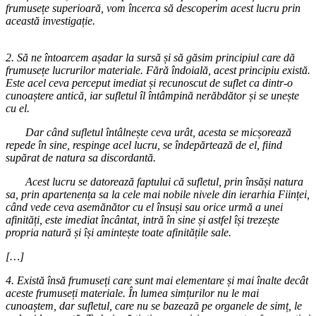
frumusețe superioară, vom încerca să descoperim acest lucru prin
această investigație.
2. Să ne întoarcem așadar la sursă și să găsim principiul care dă
frumusețe lucrurilor materiale. Fără îndoială, acest principiu există.
Este acel ceva perceput imediat și recunoscut de suflet ca dintr-o
cunoaștere antică, iar sufletul îl întâmpină nerăbdător și se unește
cu el.
Dar când sufletul întâlnește ceva urât, acesta se micșorează
repede în sine, respinge acel lucru, se îndepărtează de el, fiind
supărat de natura sa discordantă.
Acest lucru se datorează faptului că sufletul, prin însăși natura
sa, prin apartenența sa la cele mai nobile nivele din ierarhia Ființei,
când vede ceva asemănător cu el însuși sau orice urmă a unei
afinități, este imediat încântat, intră în sine și astfel își trezește
propria natură și își amintește toate afinitățile sale.
[…]
4. Există însă frumuseți care sunt mai elementare și mai înalte decât
aceste frumuseți materiale. În lumea simțurilor nu le mai
cunoaștem, dar sufletul, care nu se bazează pe organele de simț, le