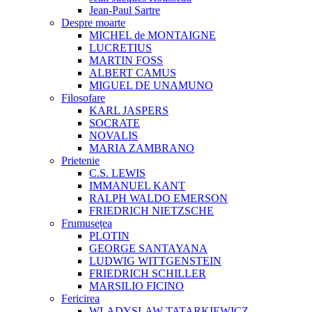
Jean-Paul Sartre
Despre moarte
MICHEL de MONTAIGNE
LUCRETIUS
MARTIN FOSS
ALBERT CAMUS
MIGUEL DE UNAMUNO
Filosofare
KARL JASPERS
SOCRATE
NOVALIS
MARIA ZAMBRANO
Prietenie
C.S. LEWIS
IMMANUEL KANT
RALPH WALDO EMERSON
FRIEDRICH NIETZSCHE
Frumusețea
PLOTIN
GEORGE SANTAYANA
LUDWIG WITTGENSTEIN
FRIEDRICH SCHILLER
MARSILIO FICINO
Fericirea
WLADYSLAW TATARKIEWICZ