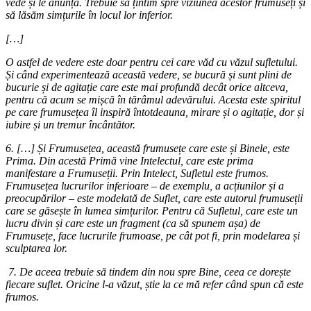
vede și le anunță. Trebuie să țintim spre viziunea acestor frumuseți și
să lăsăm simțurile în locul lor inferior.
[…]
O astfel de vedere este doar pentru cei care văd cu văzul sufletului.
Și când experimentează această vedere, se bucură și sunt plini de
bucurie și de agitație care este mai profundă decât orice altceva,
pentru că acum se mișcă în tărâmul adevărului. Acesta este spiritul
pe care frumusețea îl inspiră întotdeauna, mirare și o agitație, dor și
iubire și un tremur încântător.
6. […] Și Frumusețea, această frumusețe care este și Binele, este
Prima. Din acestă Primă vine Intelectul, care este prima
manifestare a Frumuseții. Prin Intelect, Sufletul este frumos.
Frumusețea lucrurilor inferioare – de exemplu, a acțiunilor și a
preocupărilor – este modelată de Suflet, care este autorul frumuseții
care se găsește în lumea simțurilor. Pentru că Sufletul, care este un
lucru divin și care este un fragment (ca să spunem așa) de
Frumusețe, face lucrurile frumoase, pe cât pot fi, prin modelarea și
sculptarea lor.
7. De aceea trebuie să tindem din nou spre Bine, ceea ce dorește
fiecare suflet. Oricine l-a văzut, știe la ce mă refer când spun că este
frumos.