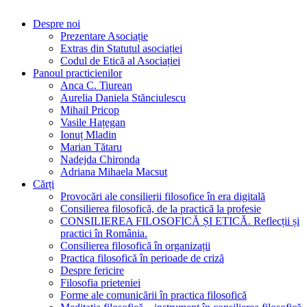
O practică filosofică la îndemâna tuturor!
Despre noi
Prezentare Asociație
Extras din Statutul asociației
Codul de Etică al Asociației
Panoul practicienilor
Anca C. Tiurean
Aurelia Daniela Stănciulescu
Mihail Pricop
Vasile Hațegan
Ionuț Mladin
Marian Tătaru
Nadejda Chironda
Adriana Mihaela Macsut
Cărți
Provocări ale consilierii filosofice în era digitală
Consilierea filosofică, de la practică la profesie
CONSILIEREA FILOSOFICĂ ȘI ETICĂ. Reflecții și
practici în România.
Consilierea filosofică în organizații
Practica filosofică în perioade de criză
Despre fericire
Filosofia prieteniei
Forme ale comunicării în practica filosofică