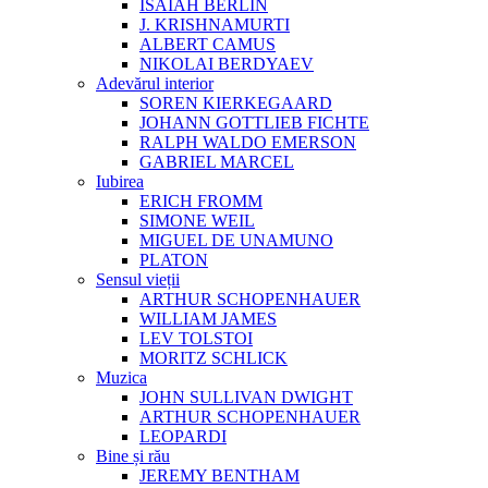
ISAIAH BERLIN
J. KRISHNAMURTI
ALBERT CAMUS
NIKOLAI BERDYAEV
Adevărul interior
SOREN KIERKEGAARD
JOHANN GOTTLIEB FICHTE
RALPH WALDO EMERSON
GABRIEL MARCEL
Iubirea
ERICH FROMM
SIMONE WEIL
MIGUEL DE UNAMUNO
PLATON
Sensul vieții
ARTHUR SCHOPENHAUER
WILLIAM JAMES
LEV TOLSTOI
MORITZ SCHLICK
Muzica
JOHN SULLIVAN DWIGHT
ARTHUR SCHOPENHAUER
LEOPARDI
Bine și rău
JEREMY BENTHAM