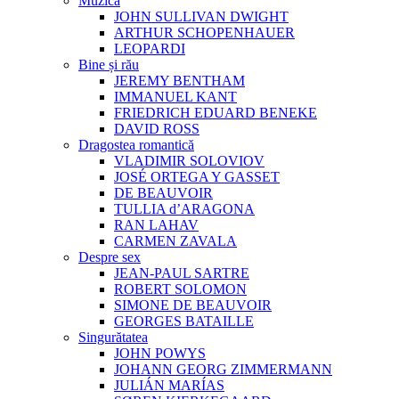
Muzica
JOHN SULLIVAN DWIGHT
ARTHUR SCHOPENHAUER
LEOPARDI
Bine și rău
JEREMY BENTHAM
IMMANUEL KANT
FRIEDRICH EDUARD BENEKE
DAVID ROSS
Dragostea romantică
VLADIMIR SOLOVIOV
JOSÉ ORTEGA Y GASSET
DE BEAUVOIR
TULLIA d’ARAGONA
RAN LAHAV
CARMEN ZAVALA
Despre sex
JEAN-PAUL SARTRE
ROBERT SOLOMON
SIMONE DE BEAUVOIR
GEORGES BATAILLE
Singurătatea
JOHN POWYS
JOHANN GEORG ZIMMERMANN
JULIÁN MARÍAS