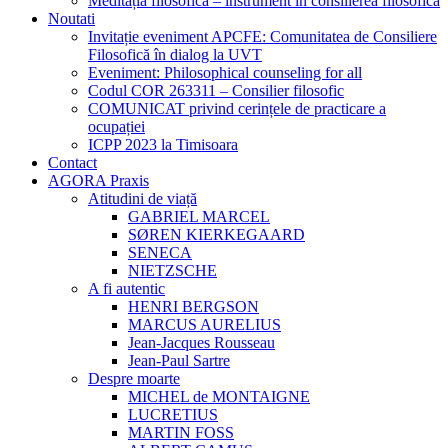
Meditația filosofică – instrument în consilierea filosofică
Noutati
Invitație eveniment APCFE: Comunitatea de Consiliere
Filosofică în dialog la UVT
Eveniment: Philosophical counseling for all
Codul COR 263311 – Consilier filosofic
COMUNICAT privind cerințele de practicare a
ocupației
ICPP 2023 la Timisoara
Contact
AGORA Praxis
Atitudini de viață
GABRIEL MARCEL
SØREN KIERKEGAARD
SENECA
NIETZSCHE
A fi autentic
HENRI BERGSON
MARCUS AURELIUS
Jean-Jacques Rousseau
Jean-Paul Sartre
Despre moarte
MICHEL de MONTAIGNE
LUCRETIUS
MARTIN FOSS