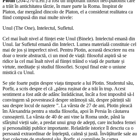
Plotin
(204-270 d.Hr.) a fost un important filosof neo-platonist care
a trăit în antichitatea târzie, în mare parte la Roma. Inspirat de
Platon, dar mergând dincolo de Platon, el a considerat realitatea ca
fiind compusă din mai multe nivele:
Unul (The One), Intelectul, Sufletul.
Cel mai înalt nivel al ființei este Unul (Binele). Intelectul emană din
Unul. Iar Sufletul emană din Intelect. Lumea materială constituie cel
mai de jos și imperfect nivel. Pentru Plotin, această descriere nu era
doar o teorie abstractă, ci un mod de viață: filosoful aspiră să se
ridice la cel mai înalt nivel al ființei trăind o viață de puritate și
virtute, meditație și studiul filosofiei. Scopul final este o uniune
mistică cu Unul.
Se știe foarte puțin despre viața timpurie a lui Plotin. Studentul său,
Porfir, a scris despre el că „părea rușinat de a trăi în trup. Acest
sentiment a fost atât de adânc înrădăcinat, încât a fost imposibil să-l
convingem să povestească despre strămoșii săi, despre părinții săi
sau despre locul de naștere ”. La vârsta de 27 de ani, Plotin pleacă
îm Alexandria pentru a studia filosofia, apoi în Persia în căutarea
cunoașterii. La vârsta de 40 de ani vine la Roma unde, până la
sfârșitul vieții sale, a predat unui grup de adepți, care includea femei
și personalități publice importante. Relatările istorice îl descriu ca o
persoană extraordinar de înțeleptă, calmă și justă. Învățăturile sale au
fost colectate de studentul său, Porfir, și compilate în cartea