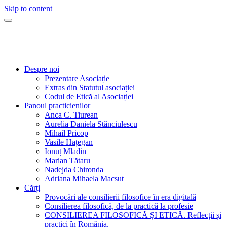
Skip to content
Consilierea Filosofică
O practică filosofică la îndemâna tuturor!
Despre noi
Prezentare Asociație
Extras din Statutul asociației
Codul de Etică al Asociației
Panoul practicienilor
Anca C. Tiurean
Aurelia Daniela Stănciulescu
Mihail Pricop
Vasile Hațegan
Ionuț Mladin
Marian Tătaru
Nadejda Chironda
Adriana Mihaela Macsut
Cărți
Provocări ale consilierii filosofice în era digitală
Consilierea filosofică, de la practică la profesie
CONSILIEREA FILOSOFICĂ ȘI ETICĂ. Reflecții și
practici în România.