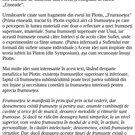
„Enneade”.
Următoarele citate sunt fragmente din eseul lui Plotin, „Frumusețea”
(Prima enneadă, tractat 6). Plotin explică aici că frumusețea pe care
o percepem în lumea materială este doar o reflectare a unei frumuseți
superioare, imateriale. Sursa frumuseții superioare este Unul, iar
această frumusețe emană către Intelect și de acolo către Suflet, unde
o experimentăm ca ființe umane. (Partea inferioară a Sufletului este
formată din suflete umane individuale.) Aceste idei sunt inspirate din
teoria iubirii lui Platon (din Symposium), așa cum recunoaște însuși
Plotin.
Mai multe idei sunt interesante în acest text, lăsând deoparte
metafizica lui Plotin: existența frumuseților superioare și inferioare,
faptul că frumusețea sublimă/ultimă poate trezi partea sublimă din
noi înșine și necesitatea conetării la frumusețea interioară pentru
aprecia frumusețea.
Frumusețea se manifestă în principal prin actul vederii, dar
deasemenea există frumusețe și pentru auz: anumite combinații de
cuvinte și orice fel de muzică, deoarece melodiile și ritmurile sunt
frumoase. Și dacă ne ridicăm deasupra lumii simțurilor, la un nivel
superior, vom vedea frumusețea în modul de a trăi, în acțiuni, în
personalitate, în căutări intelectuale; deasemenea, există frumusețea
virtuților. Dar, dacă deasupra acestor tipuri de frumusețe există o