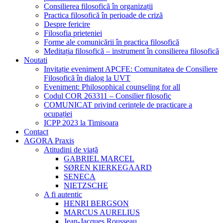
Consilierea filosofică în organizații
Practica filosofică în perioade de criză
Despre fericire
Filosofia prieteniei
Forme ale comunicării în practica filosofică
Meditația filosofică – instrument în consilierea filosofică
Noutati
Invitație eveniment APCFE: Comunitatea de Consiliere
Filosofică în dialog la UVT
Eveniment: Philosophical counseling for all
Codul COR 263311 – Consilier filosofic
COMUNICAT privind cerințele de practicare a
ocupației
ICPP 2023 la Timisoara
Contact
AGORA Praxis
Atitudini de viață
GABRIEL MARCEL
SØREN KIERKEGAARD
SENECA
NIETZSCHE
A fi autentic
HENRI BERGSON
MARCUS AURELIUS
Jean-Jacques Rousseau