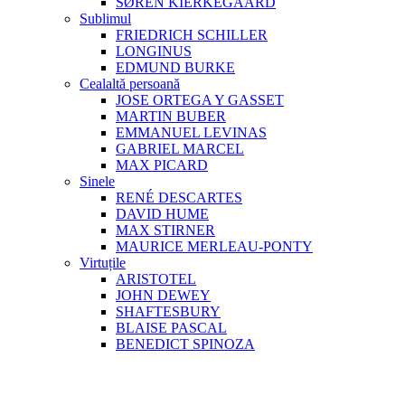
SØREN KIERKEGAARD
Sublimul
FRIEDRICH SCHILLER
LONGINUS
EDMUND BURKE
Cealaltă persoană
JOSE ORTEGA Y GASSET
MARTIN BUBER
EMMANUEL LEVINAS
GABRIEL MARCEL
MAX PICARD
Sinele
RENÉ DESCARTES
DAVID HUME
MAX STIRNER
MAURICE MERLEAU-PONTY
Virtuțile
ARISTOTEL
JOHN DEWEY
SHAFTESBURY
BLAISE PASCAL
BENEDICT SPINOZA
Consilierea Filosofică