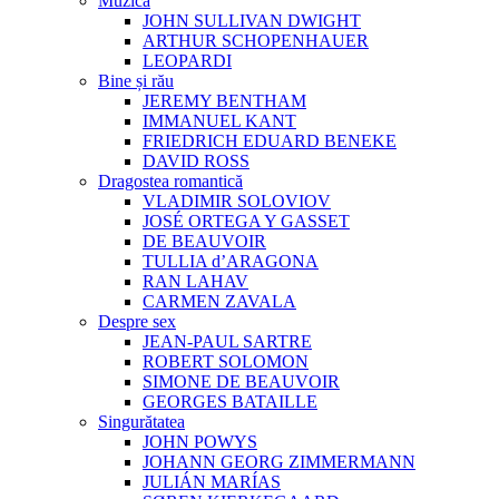
Muzica
JOHN SULLIVAN DWIGHT
ARTHUR SCHOPENHAUER
LEOPARDI
Bine și rău
JEREMY BENTHAM
IMMANUEL KANT
FRIEDRICH EDUARD BENEKE
DAVID ROSS
Dragostea romantică
VLADIMIR SOLOVIOV
JOSÉ ORTEGA Y GASSET
DE BEAUVOIR
TULLIA d’ARAGONA
RAN LAHAV
CARMEN ZAVALA
Despre sex
JEAN-PAUL SARTRE
ROBERT SOLOMON
SIMONE DE BEAUVOIR
GEORGES BATAILLE
Singurătatea
JOHN POWYS
JOHANN GEORG ZIMMERMANN
JULIÁN MARÍAS