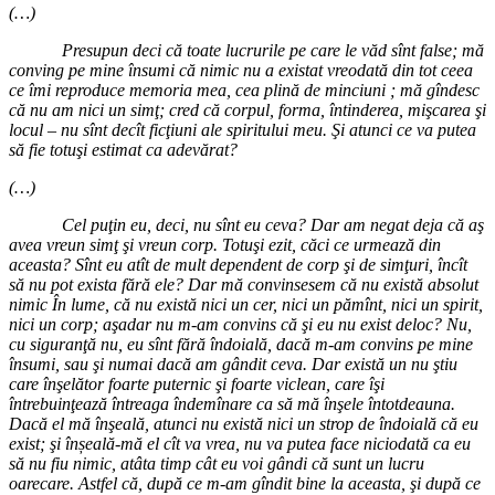
(…)
Presupun deci că toate lucrurile pe care le văd sînt false; mă
conving pe mine însumi că nimic nu a existat vreodată din tot ceea
ce îmi reproduce memoria mea, cea plină de minciuni ; mă gîndesc
că nu am nici un simţ; cred că corpul, forma, întinderea, mişcarea şi
locul – nu sînt decît ficţiuni ale spiritului meu.
Şi atunci ce va putea
să fie totuşi estimat ca adevărat?
(…)
Cel puţin eu, deci, nu sînt eu ceva? Dar am negat deja că aş
avea vreun simţ şi vreun corp. Totuşi ezit, căci ce urmează din
aceasta? Sînt eu atît de mult dependent de corp şi de simţuri, încît
să nu pot exista fără ele? Dar mă convinsesem că nu există absolut
nimic În lume, că nu există nici un cer, nici un pămînt, nici un spirit,
nici un corp; aşadar nu m-am convins că şi eu nu exist deloc? Nu,
cu siguranţă nu, eu sînt fără îndoială, dacă m-am convins pe mine
însumi, sau şi numai dacă am gândit ceva. Dar există un nu ştiu
care înşelător foarte puternic şi foarte viclean, care îşi
întrebuinţează întreaga îndemînare ca să mă înşele întotdeauna.
Dacă el mă înşeală, atunci nu există nici un strop de îndoială că eu
exist; şi înșeală-mă el cît va vrea, nu va putea face niciodată ca eu
să nu fiu nimic, atâta timp cât eu voi gândi că sunt un lucru
oarecare. Astfel că, după ce m-am gîndit bine la aceasta, şi după ce