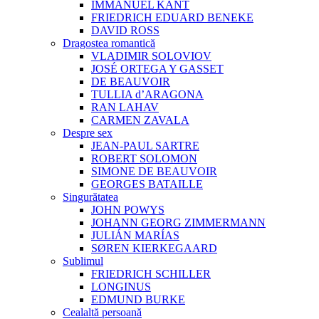
IMMANUEL KANT
FRIEDRICH EDUARD BENEKE
DAVID ROSS
Dragostea romantică
VLADIMIR SOLOVIOV
JOSÉ ORTEGA Y GASSET
DE BEAUVOIR
TULLIA d’ARAGONA
RAN LAHAV
CARMEN ZAVALA
Despre sex
JEAN-PAUL SARTRE
ROBERT SOLOMON
SIMONE DE BEAUVOIR
GEORGES BATAILLE
Singurătatea
JOHN POWYS
JOHANN GEORG ZIMMERMANN
JULIÁN MARÍAS
SØREN KIERKEGAARD
Sublimul
FRIEDRICH SCHILLER
LONGINUS
EDMUND BURKE
Cealaltă persoană