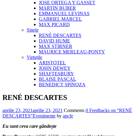
JOSE ORTEGA Y GASSET
MARTIN BUBER
EMMANUEL LEVINAS
GABRIEL MARCEL
MAX PICARD
Sinele
RENÉ DESCARTES
DAVID HUME
MAX STIRNER
MAURICE MERLEAU-PONTY
Virtuțile
ARISTOTEL
JOHN DEWEY
SHAFTESBURY
BLAISE PASCAL
BENEDICT SPINOZA
RENÉ DESCARTES
aprilie 23, 2021
aprilie 23, 2021
Comments
0 Feedbacks on “RENÉ
DESCARTES”
Evenimente
by
apcfe
Eu sunt ceva care gândește