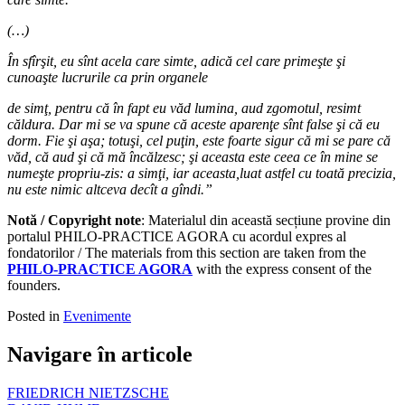
(…)
În sfîrşit, eu sînt acela care simte, adică cel care primeşte şi
cunoaşte lucrurile ca prin organele
de simţ, pentru că în fapt eu văd lumina, aud zgomotul, resimt
căldura. Dar mi se va spune că aceste aparenţe sînt false şi că eu
dorm. Fie şi aşa; totuşi, cel puţin, este foarte sigur că mi se pare că
văd, că aud şi că mă încălzesc; şi aceasta este ceea ce în mine se
numeşte propriu-zis: a simţi, iar aceasta,luat astfel cu toată precizia,
nu este nimic altceva decît a gîndi.”
Notă / Copyright note
: Materialul din această secțiune provine din
portalul PHILO-PRACTICE AGORA cu acordul expres al
fondatorilor / The materials from this section are taken from the
PHILO-PRACTICE AGORA
with the express consent of the
founders.
Posted in
Evenimente
Navigare în articole
FRIEDRICH NIETZSCHE