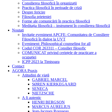
Consilierea filosofică în organizații
Practica filosofică în perioade de criză
Despre fericire
Filosofia prieteniei
Forme ale comunicării în practica filosofică
Meditația filosofică – instrument în consilierea filosofică
Noutati
Invitație eveniment APCFE: Comunitatea de Consiliere
Filosofică în dialog la UVT
Eveniment: Philosophical counseling for all
Codul COR 263311 – Consilier filosofic
COMUNICAT privind cerințele de practicare a
ocupației
ICPP 2023 la Timisoara
Contact
AGORA Praxis
Atitudini de viață
GABRIEL MARCEL
SØREN KIERKEGAARD
SENECA
NIETZSCHE
A fi autentic
HENRI BERGSON
MARCUS AURELIUS
Jean-Jacques Rousseau