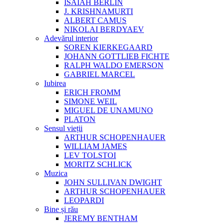
ISAIAH BERLIN
J. KRISHNAMURTI
ALBERT CAMUS
NIKOLAI BERDYAEV
Adevărul interior
SOREN KIERKEGAARD
JOHANN GOTTLIEB FICHTE
RALPH WALDO EMERSON
GABRIEL MARCEL
Iubirea
ERICH FROMM
SIMONE WEIL
MIGUEL DE UNAMUNO
PLATON
Sensul vieții
ARTHUR SCHOPENHAUER
WILLIAM JAMES
LEV TOLSTOI
MORITZ SCHLICK
Muzica
JOHN SULLIVAN DWIGHT
ARTHUR SCHOPENHAUER
LEOPARDI
Bine și rău
JEREMY BENTHAM