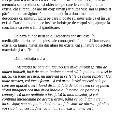
memoria sa, credința sa că obiectele pe care le vede în jur chiar
există, cât și faptul că are un corp uman (ar putea visa sau ar putea fi
păcălit de un amăgitor rău intenționat). În a doua meditație
descoperă că singurul lucru pe care îl poate ști sigur este că el însuși
există. Dar din moment ce însă se îndoiește de corpul său, ajunge la
concluzia că este o ființă gânditoare.
Pe baza cunoașterii sale, Descartes construiește, în
meditațiile ulterioare, alte piese ale cunoașterii: faptul că Dumnezeu
există, că lumea materială din afara lui există, cât și natura obiectelor
materiale și a sufletului.
Din meditația a 2-a
”Meditaţia pe care am făcut-o ieri mi-a umplut spiritul de
atâtea îndoieli, încît de acum înainte nu mai stă în puterea mea să le
uit. Şi, cu toate acestea, nu întrevăd în ce fel le-aş putea rezolva; Cu
toate acestea, voi face eforturi, şi voi urma iarăşi aceeaşi cale pe
care am apucat-o ieri, luînd distanţă faţă de tot în ceea ce aş putea
să-mi imaginez cea mai mică îndoială, întocmai de parcă aş
cunoaşte că acea realitate a fost falsă în mod absolut; şi voi
continua întotdeauna pe acelaşi drum, până ce voi întâlni vreun
lucru sigur, sau cel puţin, dacă nu voi fi în stare de altceva, până ce
voi stabili, cu certitudine, că în lume nu există nimic cert.