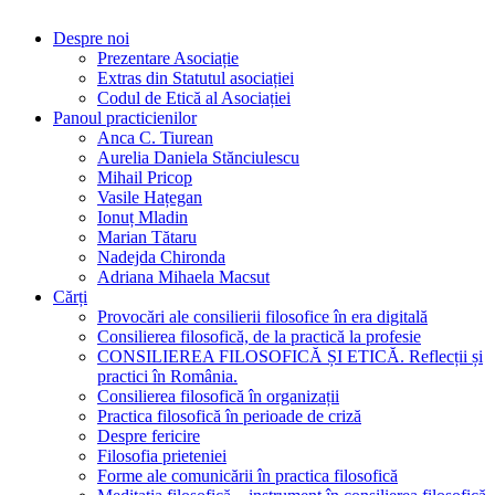
O practică filosofică la îndemâna tuturor!
Despre noi
Prezentare Asociație
Extras din Statutul asociației
Codul de Etică al Asociației
Panoul practicienilor
Anca C. Tiurean
Aurelia Daniela Stănciulescu
Mihail Pricop
Vasile Hațegan
Ionuț Mladin
Marian Tătaru
Nadejda Chironda
Adriana Mihaela Macsut
Cărți
Provocări ale consilierii filosofice în era digitală
Consilierea filosofică, de la practică la profesie
CONSILIEREA FILOSOFICĂ ȘI ETICĂ. Reflecții și
practici în România.
Consilierea filosofică în organizații
Practica filosofică în perioade de criză
Despre fericire
Filosofia prieteniei
Forme ale comunicării în practica filosofică