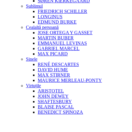
SØREN KIERKEGAARD
Sublimul
FRIEDRICH SCHILLER
LONGINUS
EDMUND BURKE
Cealaltă persoană
JOSE ORTEGA Y GASSET
MARTIN BUBER
EMMANUEL LEVINAS
GABRIEL MARCEL
MAX PICARD
Sinele
RENÉ DESCARTES
DAVID HUME
MAX STIRNER
MAURICE MERLEAU-PONTY
Virtuțile
ARISTOTEL
JOHN DEWEY
SHAFTESBURY
BLAISE PASCAL
BENEDICT SPINOZA
Consilierea Filosofică