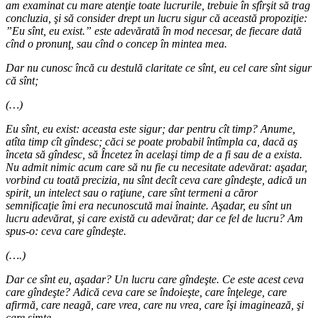
am examinat cu mare atenţie toate lucrurile, trebuie în sfîrşit să trag
concluzia, şi să consider drept un lucru sigur că această propoziţie:
”Eu sînt, eu exist.” este adevărată în mod necesar, de fiecare dată
cînd o pronunţ, sau cînd o concep în mintea mea.
Dar nu cunosc încă cu destulă claritate ce sînt, eu cel care sînt sigur
că sînt;
(…)
Eu sînt, eu exist: aceasta este sigur; dar pentru cît timp? Anume,
atîta timp cît gîndesc; căci se poate probabil întîmpla ca, dacă aş
înceta să gîndesc, să Încetez în acelaşi timp de a fi sau de a exista.
Nu admit nimic acum care să nu fie cu necesitate adevărat: aşadar,
vorbind cu toată precizia, nu sînt decît ceva care gîndeşte, adică un
spirit, un intelect sau o raţiune, care sînt termeni a căror
semnificaţie îmi era necunoscută mai înainte. Aşadar, eu sînt un
lucru adevărat, şi care există cu adevărat; dar ce fel de lucru? Am
spus-o: ceva care gîndeşte.
(….)
Dar ce sînt eu, aşadar? Un lucru care gîndeşte. Ce este acest ceva
care gîndeşte? Adică ceva care se îndoieşte, care înţelege, care
afirmă, care neagă, care vrea, care nu vrea, care îşi imaginează, şi
care simte.