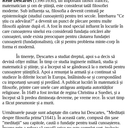
Rene Descartes
(1596-1650), un important filosof francez,
matematician și om de știință, este considerat tatăl filosofiei
moderne. Sub influența sa, filosofia a devenit centrată pe
epistemologie (studiul cunoașterii) pentru trei secole. Întrebarea ”Ce
știu cu adevărat?” a devenit un punct de plecare pentru multe
filosofii apărute după el. A fost în mod special influent în locurile în
care cunoașterea sinelui era considerată fundația oricărei alte
cunoașteri, unde exista preocupare pentru căutarea fundației
cunoașterii (fundaționalism), cât și pentru problema minte-corp în
forma ei modernă.
În tinerețe, Descartes a studiat dreptul, apoi s-a decis să
devină ofițer militar. În timp ce studia inginerie militară, studia și
matematică și științe, și a început să se gândească la o metodă pentru
cunoaștere științifică. Apoi a renunțat la armată și a continuat să
studieze în diferite locuri în Europa, întâlnindu-se și corespondând
cu importanți savanți și predând. A publicat lucrări în matematică și
filosofie, printre care unele care atrăgeau antipatia autorităților
religioase. În 1649 a fost invitat de regina Christina a Suediei, și a
început să îi predea dimineața devreme, pe vreme rece. În scurt timp
a făcut pneumonie și a murit.
Următoarele pasaje sunt adaptate din cartea lui Descartes, ”Meditații
despre filosofia prima”(1641). În această carte, compusă din șase
”meditații” sau capitole, caută o fundație pentru toată cunoașterea.
Începe prin a refuza să creadă orice nu este complet cert, inclusiv