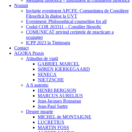
Meditația filosofică – instrument în consilierea filosofică
Noutati
Invitație eveniment APCFE: Comunitatea de Consiliere
Filosofică în dialog la UVT
Eveniment: Philosophical counseling for all
Codul COR 263311 – Consilier filosofic
COMUNICAT privind cerințele de practicare a
ocupației
ICPP 2023 la Timisoara
Contact
AGORA Praxis
Atitudini de viață
GABRIEL MARCEL
SØREN KIERKEGAARD
SENECA
NIETZSCHE
A fi autentic
HENRI BERGSON
MARCUS AURELIUS
Jean-Jacques Rousseau
Jean-Paul Sartre
Despre moarte
MICHEL de MONTAIGNE
LUCRETIUS
MARTIN FOSS