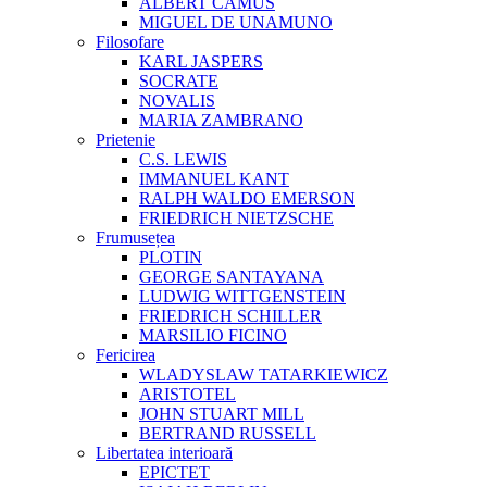
ALBERT CAMUS
MIGUEL DE UNAMUNO
Filosofare
KARL JASPERS
SOCRATE
NOVALIS
MARIA ZAMBRANO
Prietenie
C.S. LEWIS
IMMANUEL KANT
RALPH WALDO EMERSON
FRIEDRICH NIETZSCHE
Frumusețea
PLOTIN
GEORGE SANTAYANA
LUDWIG WITTGENSTEIN
FRIEDRICH SCHILLER
MARSILIO FICINO
Fericirea
WLADYSLAW TATARKIEWICZ
ARISTOTEL
JOHN STUART MILL
BERTRAND RUSSELL
Libertatea interioară
EPICTET