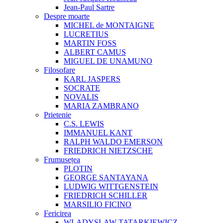
Jean-Paul Sartre
Despre moarte
MICHEL de MONTAIGNE
LUCRETIUS
MARTIN FOSS
ALBERT CAMUS
MIGUEL DE UNAMUNO
Filosofare
KARL JASPERS
SOCRATE
NOVALIS
MARIA ZAMBRANO
Prietenie
C.S. LEWIS
IMMANUEL KANT
RALPH WALDO EMERSON
FRIEDRICH NIETZSCHE
Frumusețea
PLOTIN
GEORGE SANTAYANA
LUDWIG WITTGENSTEIN
FRIEDRICH SCHILLER
MARSILIO FICINO
Fericirea
WLADYSLAW TATARKIEWICZ