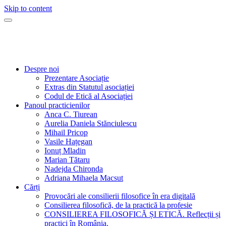
Skip to content
Consilierea Filosofică
O practică filosofică la îndemâna tuturor!
Despre noi
Prezentare Asociație
Extras din Statutul asociației
Codul de Etică al Asociației
Panoul practicienilor
Anca C. Tiurean
Aurelia Daniela Stănciulescu
Mihail Pricop
Vasile Hațegan
Ionuț Mladin
Marian Tătaru
Nadejda Chironda
Adriana Mihaela Macsut
Cărți
Provocări ale consilierii filosofice în era digitală
Consilierea filosofică, de la practică la profesie
CONSILIEREA FILOSOFICĂ ȘI ETICĂ. Reflecții și
practici în România.