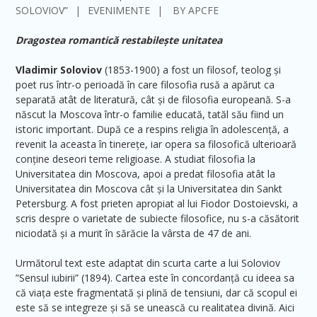
SOLOVIOV”
EVENIMENTE
BY
APCFE
Dragostea romantică restabilește unitatea
Vladimir Soloviov
(1853-1900) a fost un filosof, teolog și
poet rus într-o perioadă în care filosofia rusă a apărut ca
separată atât de literatură, cât și de filosofia europeană. S-a
născut la Moscova într-o familie educată, tatăl său fiind un
istoric important. După ce a respins religia în adolescență, a
revenit la aceasta în tinerețe, iar opera sa filosofică ulterioară
conține deseori teme religioase. A studiat filosofia la
Universitatea din Moscova, apoi a predat filosofia atât la
Universitatea din Moscova cât și la Universitatea din Sankt
Petersburg. A fost prieten apropiat al lui Fiodor Dostoievski, a
scris despre o varietate de subiecte filosofice, nu s-a căsătorit
niciodată și a murit în sărăcie la vârsta de 47 de ani.
Următorul text este adaptat din scurta carte a lui Soloviov
”Sensul iubirii” (1894). Cartea este în concordanță cu ideea sa
că viața este fragmentată și plină de tensiuni, dar că scopul ei
este să se integreze și să se unească cu realitatea divină. Aici