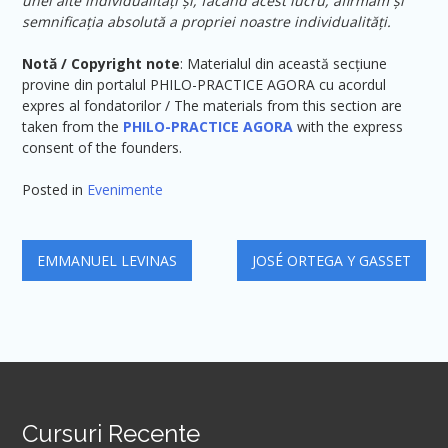
unei alte individualități și, făcând acest lucru, afirmăm și
semnificația absolută a propriei noastre individualități.
Notă / Copyright note
: Materialul din această secțiune
provine din portalul PHILO-PRACTICE AGORA cu acordul
expres al fondatorilor / The materials from this section are
taken from the
PHILO-PRACTICE AGORA
with the express
consent of the founders.
Posted in
Evenimente
Navigare
EMMANUEL LEVINAS
JOSÉ ORTEGA Y GASSET
în
articole
Cursuri Recente