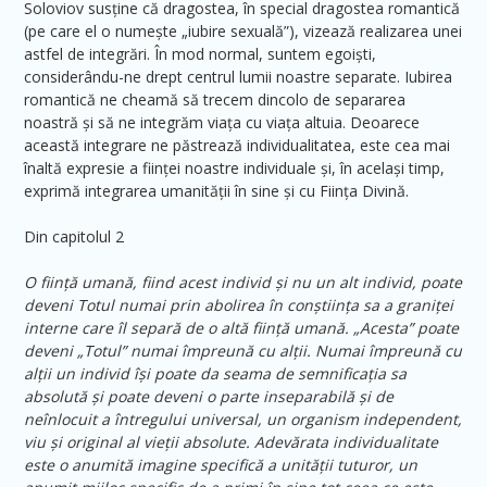
Soloviov susține că dragostea, în special dragostea romantică
(pe care el o numește „iubire sexuală”), vizează realizarea unei
astfel de integrări. În mod normal, suntem egoiști,
considerându-ne drept centrul lumii noastre separate. Iubirea
romantică ne cheamă să trecem dincolo de separarea
noastră și să ne integrăm viața cu viața altuia. Deoarece
această integrare ne păstrează individualitatea, este cea mai
înaltă expresie a ființei noastre individuale și, în același timp,
exprimă integrarea umanității în sine și cu Ființa Divină.
Din capitolul 2
O ființă umană, fiind acest individ și nu un alt individ, poate
deveni Totul numai prin abolirea în conștiința sa a graniței
interne care îl separă de o altă ființă umană. „Acesta” poate
deveni „Totul” numai împreună cu alții. Numai împreună cu
alții un individ își poate da seama de semnificația sa
absolută și poate deveni o parte inseparabilă și de
neînlocuit a întregului universal, un organism independent,
viu și original al vieții absolute. Adevărata individualitate
este o anumită imagine specifică a unității tuturor, un