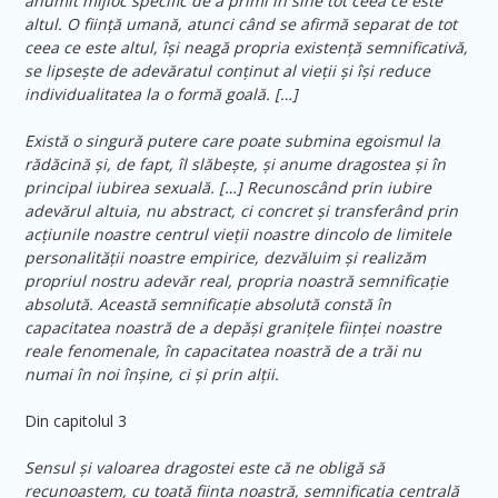
anumit mijloc specific de a primi în sine tot ceea ce este
altul. O ființă umană, atunci când se afirmă separat de tot
ceea ce este altul, își neagă propria existență semnificativă,
se lipsește de adevăratul conținut al vieții și își reduce
individualitatea la o formă goală. […]
Există o singură putere care poate submina egoismul la
rădăcină și, de fapt, îl slăbește, și anume dragostea și în
principal iubirea sexuală. […] Recunoscând prin iubire
adevărul altuia, nu abstract, ci concret și transferând prin
acțiunile noastre centrul vieții noastre dincolo de limitele
personalității noastre empirice, dezvăluim și realizăm
propriul nostru adevăr real, propria noastră semnificație
absolută. Această semnificație absolută constă în
capacitatea noastră de a depăși granițele ființei noastre
reale fenomenale, în capacitatea noastră de a trăi nu
numai în noi înșine, ci și prin alții.
Din capitolul 3
Sensul și valoarea dragostei este că ne obligă să
recunoaștem, cu toată ființa noastră, semnificația centrală