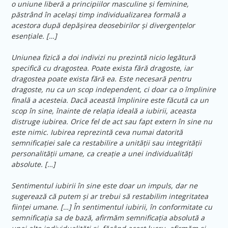
o uniune liberă a principiilor masculine și feminine,
păstrând în același timp individualizarea formală a
acestora după depășirea deosebirilor și divergențelor
esențiale. […]
Uniunea fizică a doi indivizi nu prezintă nicio legătură
specifică cu dragostea. Poate exista fără dragoste, iar
dragostea poate exista fără ea. Este necesară pentru
dragoste, nu ca un scop independent, ci doar ca o împlinire
finală a acesteia. Dacă această împlinire este făcută ca un
scop în sine, înainte de relația ideală a iubirii, aceasta
distruge iubirea. Orice fel de act sau fapt extern în sine nu
este nimic. Iubirea reprezintă ceva numai datorită
semnificației sale ca restabilire a unității sau integrității
personalității umane, ca creație a unei individualități
absolute. […]
Sentimentul iubirii în sine este doar un impuls, dar ne
sugerează că putem și ar trebui să restabilim integritatea
ființei umane. […] În sentimentul iubirii, în conformitate cu
semnificația sa de bază, afirmăm semnificația absolută a