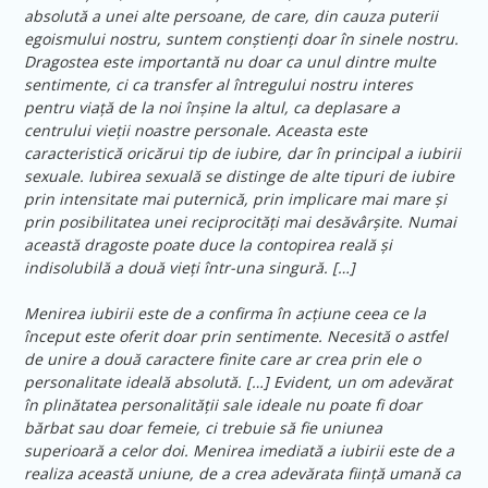
absolută a unei alte persoane, de care, din cauza puterii
egoismului nostru, suntem conștienți doar în sinele nostru.
Dragostea este importantă nu doar ca unul dintre multe
sentimente, ci ca transfer al întregului nostru interes
pentru viață de la noi înșine la altul, ca deplasare a
centrului vieții noastre personale. Aceasta este
caracteristică oricărui tip de iubire, dar în principal a iubirii
sexuale. Iubirea sexuală se distinge de alte tipuri de iubire
prin intensitate mai puternică, prin implicare mai mare și
prin posibilitatea unei reciprocități mai desăvârșite. Numai
această dragoste poate duce la contopirea reală și
indisolubilă a două vieți într-una singură. […]
Menirea iubirii este de a confirma în acțiune ceea ce la
început este oferit doar prin sentimente. Necesită o astfel
de unire a două caractere finite care ar crea prin ele o
personalitate ideală absolută. […] Evident, un om adevărat
în plinătatea personalității sale ideale nu poate fi doar
bărbat sau doar femeie, ci trebuie să fie uniunea
superioară a celor doi. Menirea imediată a iubirii este de a
realiza această uniune, de a crea adevărata ființă umană ca