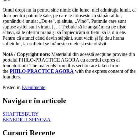
Omul drept nu ia pentru sine nimic din lume, nici admirația lumii, ci
doar pentru patimile sale, pe care le folosește ca stăpân al lor,
spunându-i unuia: „Du-te”, și altuia, „Vino”. Patimile care sunt
supuse astfel sunt virtuți. […] Trebuie să le angajăm ca pe niște
sclavi, să le oferim hrană și să împiedicăm sufletul să ia din ele.
Pentru că atunci când devin stăpâni, sunt vicii; și își dau hrana
sufletului, iar sufletul se hrănește cu ele și este otrăvit.
Notă / Copyright note
: Materialul din această secțiune provine din
portalul PHILO-PRACTICE AGORA cu acordul expres al
fondatorilor / The materials from this section are taken from
the
PHILO-PRACTICE AGORA
with the express consent of the
founders.
Posted in
Evenimente
Navigare în articole
SHAFTESBURY
BENEDICT SPINOZA
Cursuri Recente