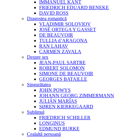
IMMANUEL KANT
FRIEDRICH EDUARD BENEKE
DAVID ROSS
Dragostea romantică
VLADIMIR SOLOVIOV
JOSÉ ORTEGA Y GASSET
DE BEAUVOIR
TULLIA d’ARAGONA
RAN LAHAV
CARMEN ZAVALA
Despre sex
JEAN-PAUL SARTRE
ROBERT SOLOMON
SIMONE DE BEAUVOIR
GEORGES BATAILLE
Singurătatea
JOHN POWYS
JOHANN GEORG ZIMMERMANN
JULIÁN MARÍAS
SØREN KIERKEGAARD
Sublimul
FRIEDRICH SCHILLER
LONGINUS
EDMUND BURKE
Cealaltă persoană