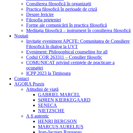
Consilierea filosofică în organizații
Practica filosofică în perioade de criză
Despre fericire
Filosofia prieteniei
Forme ale comunicării în practica filosofică
Meditația filosofică – instrument în consilierea filosofică
Noutati
Invitație eveniment APCFE: Comunitatea de Consiliere
Filosofică în dialog la UVT
Eveniment: Philosophical counseling for all
Codul COR 263311 – Consilier filosofic
COMUNICAT privind cerințele de practicare a
ocupației
ICPP 2023 la Timisoara
Contact
AGORA Praxis
Atitudini de viață
GABRIEL MARCEL
SØREN KIERKEGAARD
SENECA
NIETZSCHE
A fi autentic
HENRI BERGSON
MARCUS AURELIUS
Jean-Jacques Rousseau