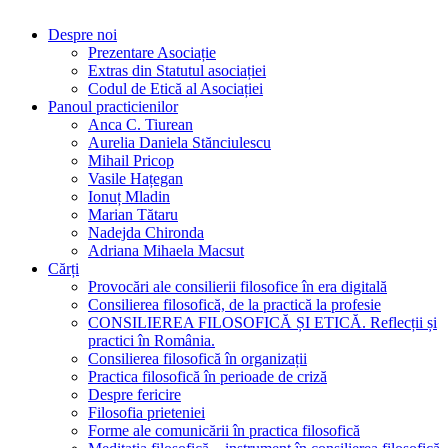
O practică filosofică la îndemâna tuturor!
Despre noi
Prezentare Asociație
Extras din Statutul asociației
Codul de Etică al Asociației
Panoul practicienilor
Anca C. Tiurean
Aurelia Daniela Stănciulescu
Mihail Pricop
Vasile Hațegan
Ionuț Mladin
Marian Tătaru
Nadejda Chironda
Adriana Mihaela Macsut
Cărți
Provocări ale consilierii filosofice în era digitală
Consilierea filosofică, de la practică la profesie
CONSILIEREA FILOSOFICĂ ȘI ETICĂ. Reflecții și
practici în România.
Consilierea filosofică în organizații
Practica filosofică în perioade de criză
Despre fericire
Filosofia prieteniei
Forme ale comunicării în practica filosofică