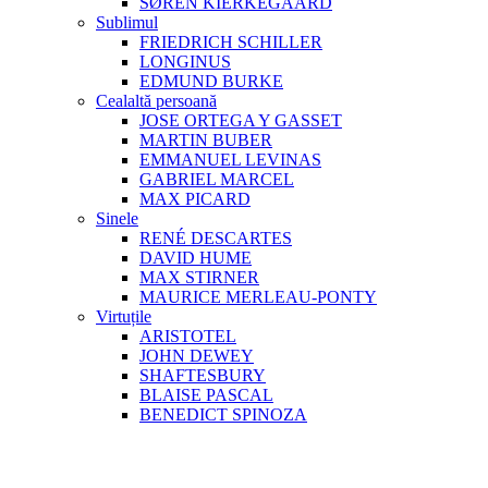
SØREN KIERKEGAARD
Sublimul
FRIEDRICH SCHILLER
LONGINUS
EDMUND BURKE
Cealaltă persoană
JOSE ORTEGA Y GASSET
MARTIN BUBER
EMMANUEL LEVINAS
GABRIEL MARCEL
MAX PICARD
Sinele
RENÉ DESCARTES
DAVID HUME
MAX STIRNER
MAURICE MERLEAU-PONTY
Virtuțile
ARISTOTEL
JOHN DEWEY
SHAFTESBURY
BLAISE PASCAL
BENEDICT SPINOZA
Consilierea Filosofică