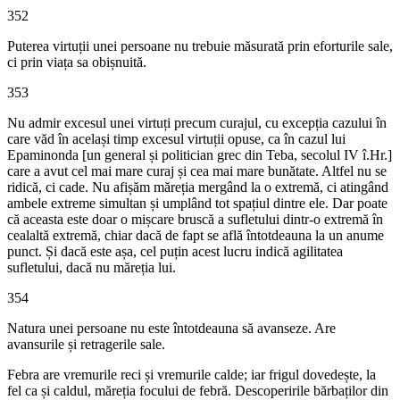
352
Puterea virtuții unei persoane nu trebuie măsurată prin eforturile sale,
ci prin viața sa obișnuită.
353
Nu admir excesul unei virtuți precum curajul, cu excepția cazului în
care văd în același timp excesul virtuții opuse, ca în cazul lui
Epaminonda [un general și politician grec din Teba, secolul IV î.Hr.]
care a avut cel mai mare curaj și cea mai mare bunătate. Altfel nu se
ridică, ci cade. Nu afișăm măreția mergând la o extremă, ci atingând
ambele extreme simultan și umplând tot spațiul dintre ele. Dar poate
că aceasta este doar o mișcare bruscă a sufletului dintr-o extremă în
cealaltă extremă, chiar dacă de fapt se află întotdeauna la un anume
punct. Și dacă este așa, cel puțin acest lucru indică agilitatea
sufletului, dacă nu măreția lui.
354
Natura unei persoane nu este întotdeauna să avanseze. Are
avansurile și retragerile sale.
Febra are vremurile reci și vremurile calde; iar frigul dovedește, la
fel ca și caldul, măreția focului de febră. Descoperirile bărbaților din