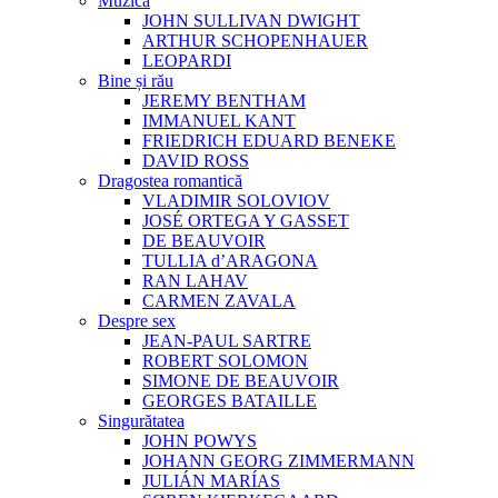
Muzica
JOHN SULLIVAN DWIGHT
ARTHUR SCHOPENHAUER
LEOPARDI
Bine și rău
JEREMY BENTHAM
IMMANUEL KANT
FRIEDRICH EDUARD BENEKE
DAVID ROSS
Dragostea romantică
VLADIMIR SOLOVIOV
JOSÉ ORTEGA Y GASSET
DE BEAUVOIR
TULLIA d’ARAGONA
RAN LAHAV
CARMEN ZAVALA
Despre sex
JEAN-PAUL SARTRE
ROBERT SOLOMON
SIMONE DE BEAUVOIR
GEORGES BATAILLE
Singurătatea
JOHN POWYS
JOHANN GEORG ZIMMERMANN
JULIÁN MARÍAS