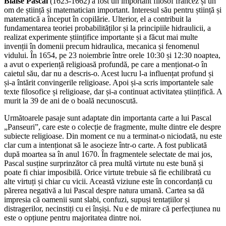
Blaise Pascal
(1623-1662) a fost un important filosof francez și un
om de știință și matematician important. Interesul său pentru știință și
matematică a început în copilărie. Ulterior, el a contribuit la
fundamentarea teoriei probabilităților și la principiile hidraulicii, a
realizat experimente științifice importante și a făcut mai multe
invenții în domenii precum hidraulica, mecanica și fenomenul
vidului. În 1654, pe 23 noiembrie între orele 10:30 și 12:30 noaptea,
a avut o experiență religioasă profundă, pe care a menționat-o în
caietul său, dar nu a descris-o. Acest lucru l-a influențat profund și
și-a întărit convingerile religioase. Apoi și-a scris importantele sale
texte filosofice și religioase, dar și-a continuat activitatea științifică. A
murit la 39 de ani de o boală necunoscută.
Următoarele pasaje sunt adaptate din importanta carte a lui Pascal
„Panseuri”, care este o colecție de fragmente, multe dintre ele despre
subiecte religioase. Din moment ce nu a terminat-o niciodată, nu este
clar cum a intenționat să le asocieze într-o carte. A fost publicată
după moartea sa în anul 1670. În fragmentele selectate de mai jos,
Pascal susține surprinzător că prea multă virtute nu este bună și
poate fi chiar imposibilă. Orice virtute trebuie să fie echilibrată cu
alte virtuți și chiar cu vicii. Această viziune este în concordanță cu
părerea negativă a lui Pascal despre natura umană. Cartea sa dă
impresia că oamenii sunt slabi, confuzi, supuși tentațiilor și
distragerilor, necinstiți cu ei înșiși. Nu e de mirare că perfecțiunea nu
este o opțiune pentru majoritatea dintre noi.