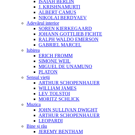
ISAIAH BERLIN
J. KRISHNAMURTI
ALBERT CAMUS
NIKOLAI BERDYAEV
Adevărul interior
SOREN KIERKEGAARD
JOHANN GOTTLIEB FICHTE
RALPH WALDO EMERSON
GABRIEL MARCEL
Iubirea
ERICH FROMM
SIMONE WEIL
MIGUEL DE UNAMUNO
PLATON
Sensul vieții
ARTHUR SCHOPENHAUER
WILLIAM JAMES
LEV TOLSTOI
MORITZ SCHLICK
Muzica
JOHN SULLIVAN DWIGHT
ARTHUR SCHOPENHAUER
LEOPARDI
Bine și rău
JEREMY BENTHAM