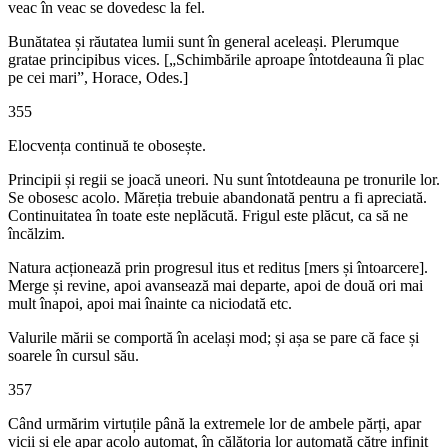
veac în veac se dovedesc la fel.
Bunătatea și răutatea lumii sunt în general aceleași. Plerumque
gratae principibus vices. [„Schimbările aproape întotdeauna îi plac
pe cei mari”, Horace, Odes.]
355
Elocvența continuă te obosește.
Principii și regii se joacă uneori. Nu sunt întotdeauna pe tronurile lor.
Se obosesc acolo. Măreția trebuie abandonată pentru a fi apreciată.
Continuitatea în toate este neplăcută. Frigul este plăcut, ca să ne
încălzim.
Natura acționează prin progresul itus et reditus [mers și întoarcere].
Merge și revine, apoi avansează mai departe, apoi de două ori mai
mult înapoi, apoi mai înainte ca niciodată etc.
Valurile mării se comportă în același mod; și așa se pare că face și
soarele în cursul său.
357
Când urmărim virtuțile până la extremele lor de ambele părți, apar
vicii și ele apar acolo automat, în călătoria lor automată către infinit