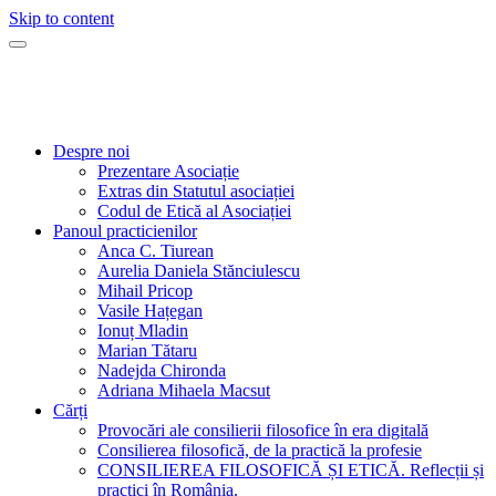
Skip to content
Consilierea Filosofică
O practică filosofică la îndemâna tuturor!
Despre noi
Prezentare Asociație
Extras din Statutul asociației
Codul de Etică al Asociației
Panoul practicienilor
Anca C. Tiurean
Aurelia Daniela Stănciulescu
Mihail Pricop
Vasile Hațegan
Ionuț Mladin
Marian Tătaru
Nadejda Chironda
Adriana Mihaela Macsut
Cărți
Provocări ale consilierii filosofice în era digitală
Consilierea filosofică, de la practică la profesie
CONSILIEREA FILOSOFICĂ ȘI ETICĂ. Reflecții și
practici în România.