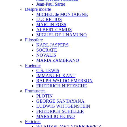
Jean-Paul Sartre
Despre moarte
MICHEL de MONTAIGNE
LUCRETIUS
MARTIN FOSS
ALBERT CAMUS
MIGUEL DE UNAMUNO
Filosofare
KARL JASPERS
SOCRATE
NOVALIS
MARIA ZAMBRANO
Prietenie
C.S. LEWIS
IMMANUEL KANT
RALPH WALDO EMERSON
FRIEDRICH NIETZSCHE
Frumusețea
PLOTIN
GEORGE SANTAYANA
LUDWIG WITTGENSTEIN
FRIEDRICH SCHILLER
MARSILIO FICINO
Fericirea
WLADYSLAW TATARKIEWICZ