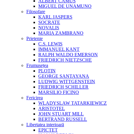
ALBERT CAMUS
MIGUEL DE UNAMUNO
Filosofare
KARL JASPERS
SOCRATE
NOVALIS
MARIA ZAMBRANO
Prietenie
C.S. LEWIS
IMMANUEL KANT
RALPH WALDO EMERSON
FRIEDRICH NIETZSCHE
Frumusețea
PLOTIN
GEORGE SANTAYANA
LUDWIG WITTGENSTEIN
FRIEDRICH SCHILLER
MARSILIO FICINO
Fericirea
WLADYSLAW TATARKIEWICZ
ARISTOTEL
JOHN STUART MILL
BERTRAND RUSSELL
Libertatea interioară
EPICTET