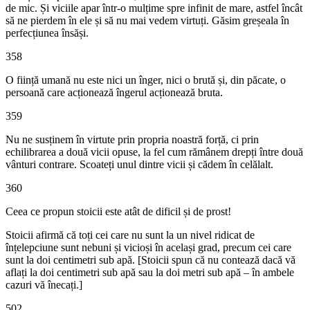
de mic. Și viciile apar într-o mulțime spre infinit de mare, astfel încât
să ne pierdem în ele și să nu mai vedem virtuți. Găsim greșeala în
perfecțiunea însăși.
358
O ființă umană nu este nici un înger, nici o brută și, din păcate, o
persoană care acționează îngerul acționează bruta.
359
Nu ne susținem în virtute prin propria noastră forță, ci prin
echilibrarea a două vicii opuse, la fel cum rămânem drepți între două
vânturi contrare. Scoateți unul dintre vicii și cădem în celălalt.
360
Ceea ce propun stoicii este atât de dificil și de prost!
Stoicii afirmă că toți cei care nu sunt la un nivel ridicat de
înțelepciune sunt nebuni și vicioși în același grad, precum cei care
sunt la doi centimetri sub apă. [Stoicii spun că nu contează dacă vă
aflați la doi centimetri sub apă sau la doi metri sub apă – în ambele
cazuri vă înecați.]
502