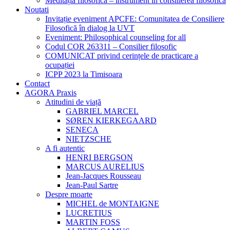
Meditația filosofică – instrument în consilierea filosofică
Noutati
Invitație eveniment APCFE: Comunitatea de Consiliere
Filosofică în dialog la UVT
Eveniment: Philosophical counseling for all
Codul COR 263311 – Consilier filosofic
COMUNICAT privind cerințele de practicare a
ocupației
ICPP 2023 la Timisoara
Contact
AGORA Praxis
Atitudini de viață
GABRIEL MARCEL
SØREN KIERKEGAARD
SENECA
NIETZSCHE
A fi autentic
HENRI BERGSON
MARCUS AURELIUS
Jean-Jacques Rousseau
Jean-Paul Sartre
Despre moarte
MICHEL de MONTAIGNE
LUCRETIUS
MARTIN FOSS