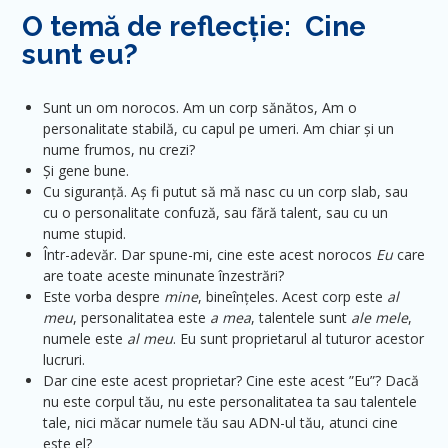
O temă de reflecție: Cine
sunt eu?
Sunt un om norocos. Am un corp sănătos, Am o
personalitate stabilă, cu capul pe umeri. Am chiar și un
nume frumos, nu crezi?
Și gene bune.
Cu siguranță. Aș fi putut să mă nasc cu un corp slab, sau
cu o personalitate confuză, sau fără talent, sau cu un
nume stupid.
Într-adevăr. Dar spune-mi, cine este acest norocos
Eu
care
are toate aceste minunate înzestrări?
Este vorba despre
mine
, bineînțeles. Acest corp este
al
meu
, personalitatea este
a mea
, talentele sunt
ale mele
,
numele este
al meu
. Eu sunt proprietarul al tuturor acestor
lucruri.
Dar cine este acest proprietar? Cine este acest ”Eu”? Dacă
nu este corpul tău, nu este personalitatea ta sau talentele
tale, nici măcar numele tău sau ADN-ul tău, atunci cine
este el?