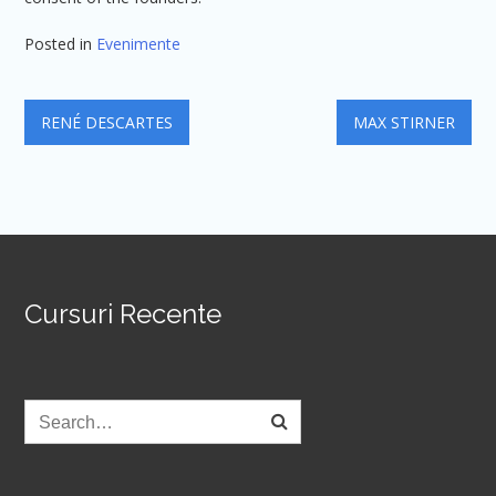
Posted in
Evenimente
Navigare
RENÉ DESCARTES
MAX STIRNER
în
articole
Cursuri Recente