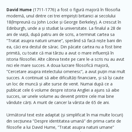
David Hume
(1711-1776) a fost o figură majoră în filosofia
modernă, unul dintre cei trei empiriști britanici ai secolului
18(împreună cu John Locke și George Berkeley). A crescut în
Edinburgh, unde a și studiat la universitate. La finalul a 28 de
ani de viață, după patru ani de scris, a terminat cartea sa
”Tratat asupra naturii umane”, sperând să facă niște bani din
ea, căci era destul de sărac. Din păcate cartea nu a fost bine
primită, cu toate că mai târziu a avut o mare influență în
istoria filosofiei. Alte câteva texte pe care le-a scris nu au avut
nici ele mare succes. A doua lucrare filosofică majoră,
”Cercetare asupra intelectului omenesc”, a avut puțin mai mult
succes. A continuat să aibe dificultăți financiare, și să își caute
un loc de muncă și alte surse de venit. Numai după ce a
publicat cele 6 volume despre istoria Angliei a ajuns să aibe
succes, iar unele volume au devenit printre cele mai bine
vândute cărți. A murit de cancer la vârsta de 65 de ani.
Următorul text este adaptat (și simplificat în mai multe locuri)
din secțiunea ”Despre identitatea umană” din prima carte de
filosofie a lui David Hume, ”Tratat asupra naturii umane”