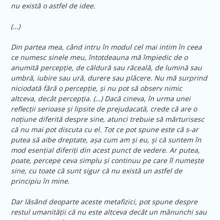
nu există o astfel de idee.
(…)
Din partea mea, când intru în modul cel mai intim în ceea
ce numesc sinele meu, întotdeauna mă împiedic de o
anumită percepție, de căldură sau răceală, de lumină sau
umbră, iubire sau ură, durere sau plăcere. Nu mă surprind
niciodată fără o percepție, și nu pot să observ nimic
altceva, decât percepția. (…) Dacă cineva, în urma unei
reflecții serioase și lipsite de prejudacată, crede că are o
noțiune diferită despre sine, atunci trebuie să mărturisesc
că nu mai pot discuta cu el. Tot ce pot spune este că s-ar
putea să aibe dreptate, așa cum am și eu, și că suntem în
mod esențial diferiți din acest punct de vedere. Ar putea,
poate, percepe ceva simplu și continuu pe care îl numește
sine, cu toate că sunt sigur că nu există un astfel de
principiu în mine.
Dar lăsând deoparte aceste metafizici, pot spune despre
restul umanității că nu este altceva decât un mănunchi sau