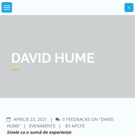
Skip
to
content
DAVID HUME
COMMENTS
APRILIE 23, 2021
0 FEEDBACKS ON “DAVID
HUME”
EVENIMENTE
BY
APCFE
Sinele ca o sumă de experiențe