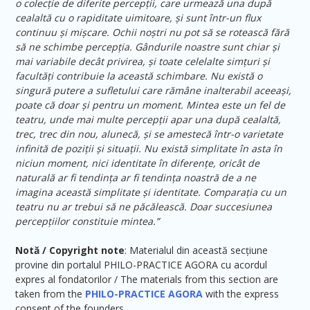
o colecție de diferite percepții, care urmează una după
cealaltă cu o rapiditate uimitoare, și sunt într-un flux
continuu și mișcare. Ochii noștri nu pot să se rotească fără
să ne schimbe percepția. Gândurile noastre sunt chiar și
mai variabile decât privirea, și toate celelalte simțuri și
facultăți contribuie la această schimbare. Nu există o
singură putere a sufletului care rămâne inalterabil aceeași,
poate că doar și pentru un moment. Mintea este un fel de
teatru, unde mai multe percepții apar una după cealaltă,
trec, trec din nou, alunecă, și se amestecă într-o varietate
infinită de poziții și situații. Nu există simplitate în asta în
niciun moment, nici identitate în diferențe, oricât de
naturală ar fi tendința ar fi tendința noastră de a ne
imagina această simplitate și identitate. Comparația cu un
teatru nu ar trebui să ne păcălească. Doar succesiunea
percepțiilor constituie mintea.”
Notă / Copyright note
: Materialul din această secțiune
provine din portalul PHILO-PRACTICE AGORA cu acordul
expres al fondatorilor / The materials from this section are
taken from the
PHILO-PRACTICE AGORA
with the express
consent of the founders.