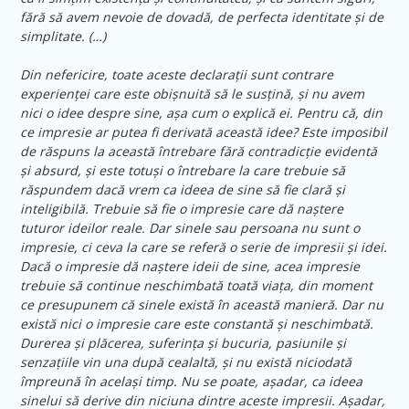
fără să avem nevoie de dovadă, de perfecta identitate și de
simplitate. (…)
Din nefericire, toate aceste declarații sunt contrare
experienței care este obișnuită să le susțină, și nu avem
nici o idee despre sine, așa cum o explică ei. Pentru că, din
ce impresie ar putea fi derivată această idee? Este imposibil
de răspuns la această întrebare fără contradicție evidentă
și absurd, și este totuși o întrebare la care trebuie să
răspundem dacă vrem ca ideea de sine să fie clară și
inteligibilă. Trebuie să fie o impresie care dă naștere
tuturor ideilor reale. Dar sinele sau persoana nu sunt o
impresie, ci ceva la care se referă o serie de impresii și idei.
Dacă o impresie dă naștere ideii de sine, acea impresie
trebuie să continue neschimbată toată viața, din moment
ce presupunem că sinele există în această manieră. Dar nu
există nici o impresie care este constantă și neschimbată.
Durerea și plăcerea, suferința și bucuria, pasiunile și
senzațiile vin una după cealaltă, și nu există niciodată
împreună în același timp. Nu se poate, așadar, ca ideea
sinelui să derive din niciuna dintre aceste impresii. Așadar,