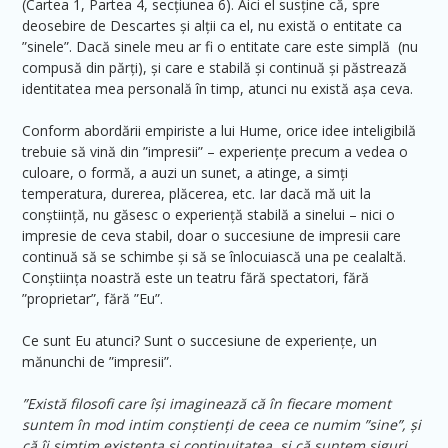
(Cartea 1, Partea 4, secțiunea 6). Aici el susține că, spre
deosebire de Descartes și alții ca el, nu există o entitate ca
”sinele”. Dacă sinele meu ar fi o entitate care este simplă (nu
compusă din părți), și care e stabilă și continuă și păstrează
identitatea mea personală în timp, atunci nu există așa ceva.
Conform abordării empiriste a lui Hume, orice idee inteligibilă
trebuie să vină din ”impresii” – experiențe precum a vedea o
culoare, o formă, a auzi un sunet, a atinge, a simți
temperatura, durerea, plăcerea, etc. Iar dacă mă uit la
conștiință, nu găsesc o experiență stabilă a sinelui – nici o
impresie de ceva stabil, doar o succesiune de impresii care
continuă să se schimbe și să se înlocuiască una pe cealaltă.
Conștiința noastră este un teatru fără spectatori, fără
”proprietar”, fără ”Eu”.
Ce sunt Eu atunci? Sunt o succesiune de experiențe, un
mănunchi de ”impresii”.
”Există filosofi care își imaginează că în fiecare moment
suntem în mod intim conștienți de ceea ce numim ”sine”, și
că îi simțim existența și continuitatea, și că suntem siguri,