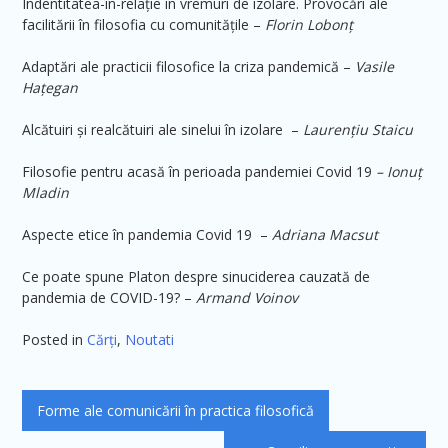
Indentitatea-în-relație în vremuri de izolare. Provocări ale
facilitării în filosofia cu comunitățile –
Florin Lobonț
Adaptări ale practicii filosofice la criza pandemică –
Vasile
Hațegan
Alcătuiri și realcătuiri ale sinelui în izolare –
Laurențiu Staicu
Filosofie pentru acasă în perioada pandemiei Covid 19
– Ionuț
Mladin
Aspecte etice în pandemia Covid 19 –
Adriana Macsut
Ce poate spune Platon despre sinuciderea cauzată de
pandemia de COVID-19? –
Armand Voinov
Posted in
Cărți
,
Noutati
Navigare
Forme ale comunicării în practica filosofică
în