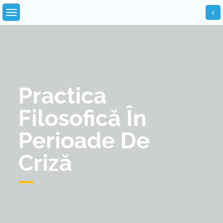
Skip
to
content
Practica
Filosofică În
Perioade De
Criză