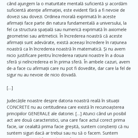
când ajungem la o maturitate mentală suficientă și acordăm
suficientă atenție afirmației, este evident fără a fi nevoie de
dovezi sau dovezi. Ordinea morală exprimată în aceste
afirmații face parte din natura fundamentală a universului, la
fel ca structura spațială sau numerică exprimată în axiomele
geometriei sau aritmeticii. În încrederea noastră că aceste
afirmații sunt adevărate, există aceeași încredere în rațiunea
noastră ca în încrederea noastră în matematică. Și nu avem
nicio justificare pentru încrederea rațiunii noastre în a doua
sferă și neîncrederea ei în prima sferă. În ambele cazuri, avem
de-a face cu afirmații care nu pot fi dovedite, dar care la fel de
sigur nu au nevoie de nicio dovadă.
[…]
Judecățile noastre despre datoria noastră reală în situații
CONCRETE nu au certitudinea care există în recunoașterea
principiilor GENERALE ale datoriei. […] Atunci când un posibil
act are două caracteristici, una care face actul corect prima
facie, iar cealaltă prima facie greșită, suntem conștienți că nu
suntem siguri dacă ar trebui sau nu să o facem. Suntem