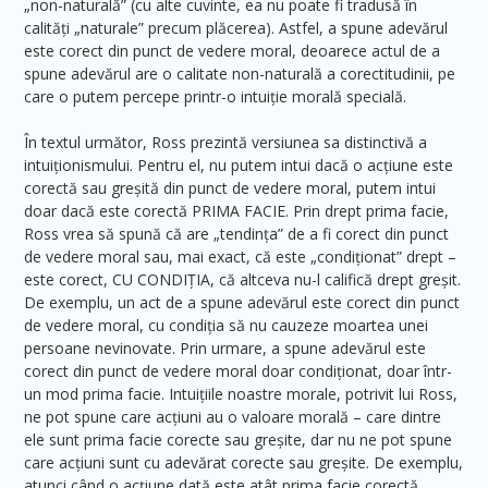
„non-naturală” (cu alte cuvinte, ea nu poate fi tradusă în
calități „naturale” precum plăcerea). Astfel, a spune adevărul
este corect din punct de vedere moral, deoarece actul de a
spune adevărul are o calitate non-naturală a corectitudinii, pe
care o putem percepe printr-o intuiție morală specială.
În textul următor, Ross prezintă versiunea sa distinctivă a
intuiționismului. Pentru el, nu putem intui dacă o acțiune este
corectă sau greșită din punct de vedere moral, putem intui
doar dacă este corectă PRIMA FACIE. Prin drept prima facie,
Ross vrea să spună că are „tendința” de a fi corect din punct
de vedere moral sau, mai exact, că este „condiționat” drept –
este corect, CU CONDIȚIA, că altceva nu-l califică drept greșit.
De exemplu, un act de a spune adevărul este corect din punct
de vedere moral, cu condiția să nu cauzeze moartea unei
persoane nevinovate. Prin urmare, a spune adevărul este
corect din punct de vedere moral doar condiționat, doar într-
un mod prima facie. Intuițiile noastre morale, potrivit lui Ross,
ne pot spune care acțiuni au o valoare morală – care dintre
ele sunt prima facie corecte sau greșite, dar nu ne pot spune
care acțiuni sunt cu adevărat corecte sau greșite. De exemplu,
atunci când o acțiune dată este atât prima facie corectă