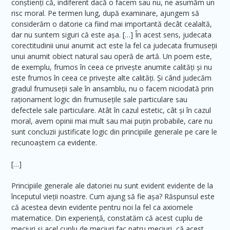
conștienți că, indiferent dacă o facem sau nu, ne asumăm un
risc moral. Pe termen lung, după examinare, ajungem să
considerăm o datorie ca fiind mai importantă decât cealaltă,
dar nu suntem siguri că este așa. […] În acest sens, judecata
corectitudinii unui anumit act este la fel ca judecata frumuseții
unui anumit obiect natural sau operă de artă. Un poem este,
de exemplu, frumos în ceea ce privește anumite calități și nu
este frumos în ceea ce privește alte calități. Și când judecăm
gradul frumuseții sale în ansamblu, nu o facem niciodată prin
raționament logic din frumusețile sale particulare sau
defectele sale particulare. Atât în ​​cazul estetic, cât și în cazul
moral, avem opinii mai mult sau mai puțin probabile, care nu
sunt concluzii justificate logic din principiile generale pe care le
recunoaștem ca evidente.
[…]
Principiile generale ale datoriei nu sunt evident evidente de la
începutul vieții noastre. Cum ajung să fie așa? Răspunsul este
că acestea devin evidente pentru noi la fel ca axiomele
matematice. Din experiență, constatăm că acest cuplu de
meciuri și acel cuplu de meciuri fac patru meciuri, că acest