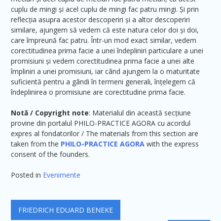
cuplu de mingi și acel cuplu de mingi fac patru mingi. Și prin
reflecția asupra acestor descoperiri și a altor descoperiri
similare, ajungem să vedem că este natura celor doi și doi,
care împreună fac patru. Într-un mod exact similar, vedem
corectitudinea prima facie a unei îndepliniri particulare a unei
promisiuni și vedem corectitudinea prima facie a unei alte
împliniri a unei promisiuni, iar când ajungem la o maturitate
suficientă pentru a gândi în termeni generali, înțelegem că
îndeplinirea o promisiune are corectitudine prima facie.
Notă / Copyright note
: Materialul din această secțiune
provine din portalul PHILO-PRACTICE AGORA cu acordul
expres al fondatorilor / The materials from this section are
taken from the
P
HILO-PRACTICE AGORA
with the express
consent of the founders.
Posted in
Evenimente
Navigare
FRIEDRICH EDUARD BENEKE