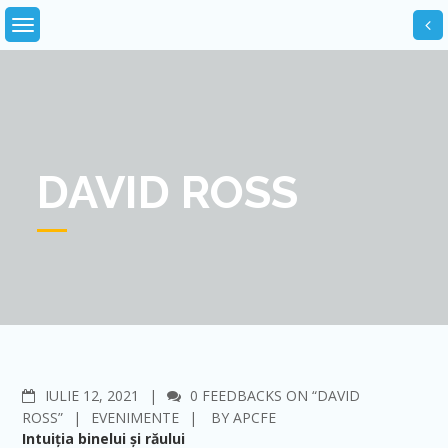
Skip
to
content
DAVID ROSS
COMMENTS
IULIE 12, 2021
0 FEEDBACKS ON “DAVID
ROSS”
EVENIMENTE
BY
APCFE
Intuiția binelui și răului