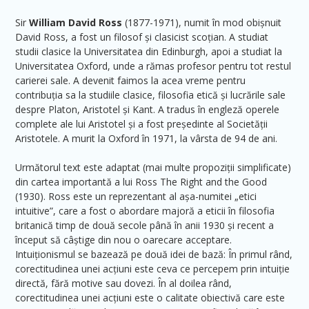
Sir
William David Ross
(1877-1971), numit în mod obișnuit
David Ross, a fost un filosof și clasicist scoțian. A studiat
studii clasice la Universitatea din Edinburgh, apoi a studiat la
Universitatea Oxford, unde a rămas profesor pentru tot restul
carierei sale. A devenit faimos la acea vreme pentru
contribuția sa la studiile clasice, filosofia etică și lucrările sale
despre Platon, Aristotel și Kant. A tradus în engleză operele
complete ale lui Aristotel și a fost președinte al Societății
Aristotele. A murit la Oxford în 1971, la vârsta de 94 de ani.
Următorul text este adaptat (mai multe propoziții simplificate)
din cartea importantă a lui Ross The Right and the Good
(1930). Ross este un reprezentant al așa-numitei „etici
intuitive”, care a fost o abordare majoră a eticii în filosofia
britanică timp de două secole până în anii 1930 și recent a
început să câștige din nou o oarecare acceptare.
Intuiționismul se bazează pe două idei de bază: În primul rând,
corectitudinea unei acțiuni este ceva ce percepem prin intuiție
directă, fără motive sau dovezi. În al doilea rând,
corectitudinea unei acțiuni este o calitate obiectivă care este