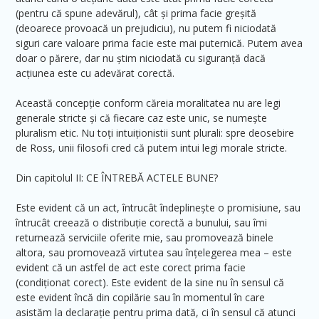
(pentru că spune adevărul), cât și prima facie greșită
(deoarece provoacă un prejudiciu), nu putem fi niciodată
siguri care valoare prima facie este mai puternică. Putem avea
doar o părere, dar nu știm niciodată cu siguranță dacă
acțiunea este cu adevărat corectă.
Această concepție conform căreia moralitatea nu are legi
generale stricte și că fiecare caz este unic, se numește
pluralism etic. Nu toți intuiționistii sunt plurali: spre deosebire
de Ross, unii filosofi cred că putem intui legi morale stricte.
Din capitolul II: CE ÎNTREBĂ ACTELE BUNE?
Este evident că un act, întrucât îndeplinește o promisiune, sau
întrucât creează o distribuție corectă a bunului, sau îmi
returnează serviciile oferite mie, sau promovează binele
altora, sau promovează virtutea sau înțelegerea mea – este
evident că un astfel de act este corect prima facie
(condiționat corect). Este evident de la sine nu în sensul că
este evident încă din copilărie sau în momentul în care
asistăm la declarație pentru prima dată, ci în sensul că atunci