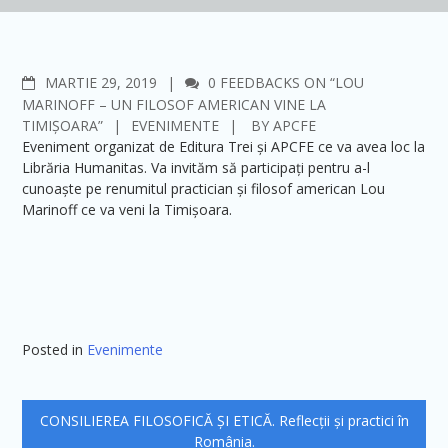
COMMENTS
MARTIE 29, 2019
0 FEEDBACKS ON “LOU
MARINOFF – UN FILOSOF AMERICAN VINE LA
TIMIȘOARA”
EVENIMENTE
BY
APCFE
Eveniment organizat de Editura Trei și APCFE ce va avea loc la
Librăria Humanitas. Va invităm să participați pentru a-l
cunoaște pe renumitul practician și filosof american Lou
Marinoff ce va veni la Timișoara.
Posted in
Evenimente
Navigare
CONSILIEREA FILOSOFICĂ ȘI ETICĂ. Reflecții și practici în
în
România.